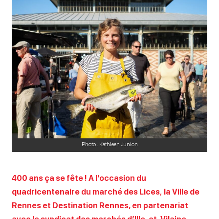
Photo : Kathleen Junion
400 ans ça se fête ! A l’occasion du
quadricentenaire du marché des Lices
,
la Ville de
Rennes et Destination Rennes, en partenariat