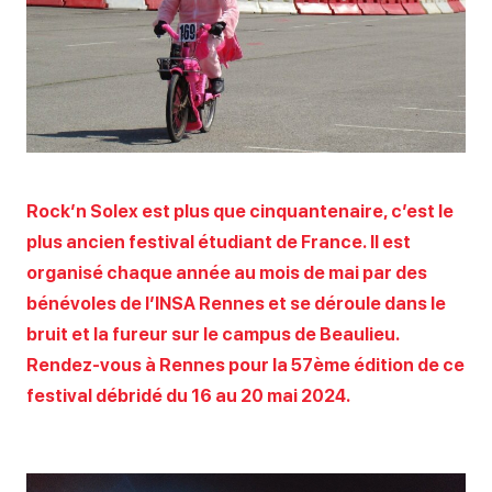
Rock’n Solex est plus que cinquantenaire, c’est le
plus ancien festival étudiant de France. Il est
organisé chaque année au mois de mai par des
bénévoles de l’INSA Rennes et se déroule dans le
bruit et la fureur sur le campus de Beaulieu.
Rendez-vous à Rennes pour la 57ème édition de ce
festival débridé du 16 au 20 mai 2024.