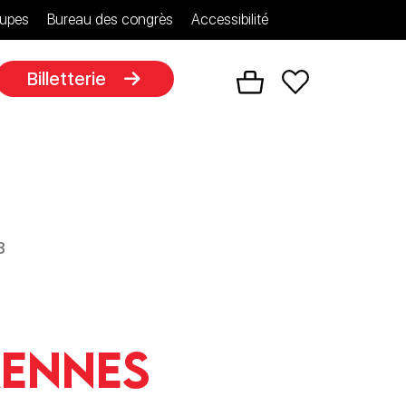
upes
Bureau des congrès
Accessibilité
Billetterie
3
Rennes