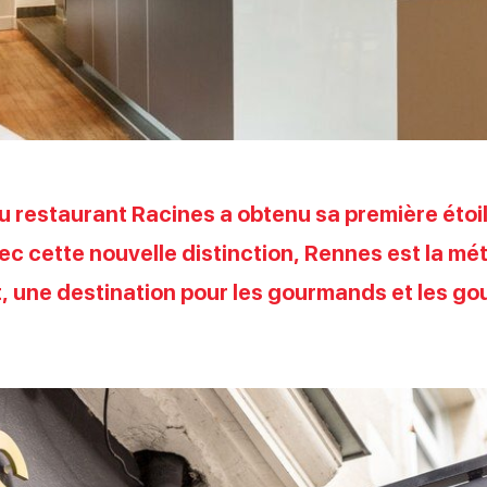
du restaurant Racines a obtenu sa première étoi
ec cette nouvelle distinction, Rennes est la mét
t, une destination pour les gourmands et les g