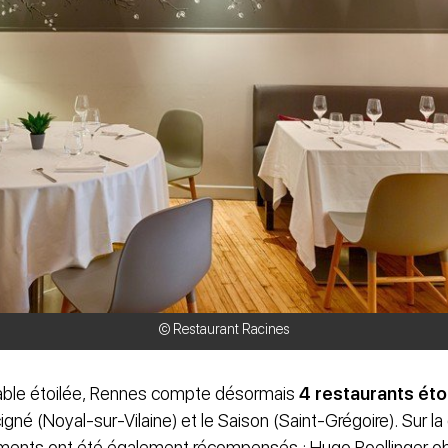
© Restaurant Racines
table étoilée, Rennes compte désormais
4 restaurants éto
igné (Noyal-sur-Vilaine) et le Saison (Saint-Grégoire). Sur 
ements ont été également récompensés : Hugo Roellinger o