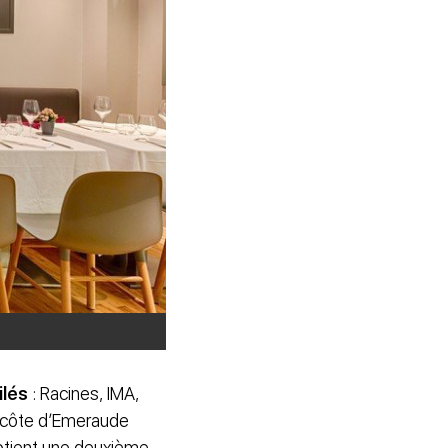
ilés
: Racines, IMA,
la côte d’Emeraude
btient une deuxième