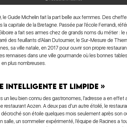
 le Guide Michelin fait la part belle aux femmes. Des cheffe
s la capitale de la Bretagne. Passée par l’école Ferrandi, réf
e Giboire a fait ses armes chez de grands noms du métier : l
Carré des feuillants d’Alain Dutournier, le Sur-Mesure de Thie
nes, sa ville natale, en 2017 pour ouvrir son propre restauran
nes rennaises dans une ville gourmande où les bonnes tables
s en plus nombreuses.
e intelligente et limpide »
 un lieu bien connu des gastronomes, l’adresse a en effet ab
 restaurant Aozen. A deux pas d’un autre étoilé, le restaura
ssi décroché son étoile quelques mois seulement après son o
salle, un sommelier expérimenté, l’équipe de Racines a tout