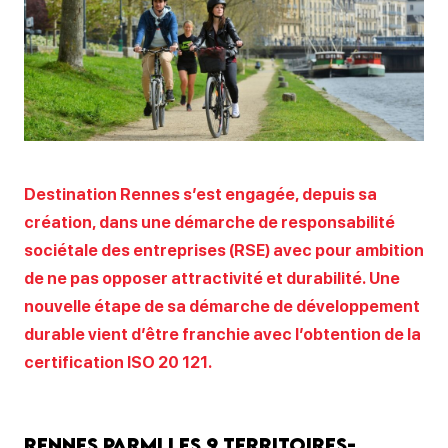
Destination Rennes s’est engagée, depuis sa
création, dans une démarche de responsabilité
sociétale des entreprises (RSE) avec pour ambition
de ne pas opposer attractivité et durabilité. Une
nouvelle étape de sa démarche de développement
durable vient d’être franchie avec l’obtention de la
certification ISO 20 121.
Rennes parmi les 9 territoires-