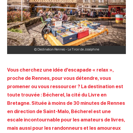
© Destination Rennes - Le Tiroir de Joséphine
Vous cherchez une idée d’escapade « relax »,
proche de Rennes, pour vous détendre, vous
promener ou vous ressourcer ? La destination est
toute trouvée : Bécherel, la cité du Livre en
Bretagne. Située à moins de 30 minutes de Rennes
en direction de Saint-Malo, Bécherel est une
escale incontournable pour les amateurs de livres,
mais aussi pour les randonneurs et les amoureux