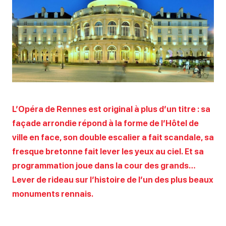
L’Opéra de Rennes est original à plus d’un titre : sa
façade arrondie répond à la forme de l’Hôtel de
ville en face, son double escalier a fait scandale, sa
fresque bretonne fait lever les yeux au ciel. Et sa
programmation joue dans la cour des grands…
Lever de rideau sur l’histoire de l’un des plus beaux
monuments rennais.