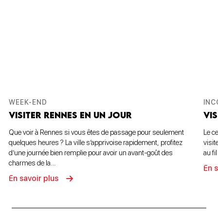
WEEK-END
IN
VISITER RENNES EN UN JOUR
VIS
Que voir à Rennes si vous êtes de passage pour seulement
Le ce
quelques heures ? La ville s’apprivoise rapidement, profitez
visi
d’une journée bien remplie pour avoir un avant-goût des
au f
charmes de la…
En s
En savoir plus