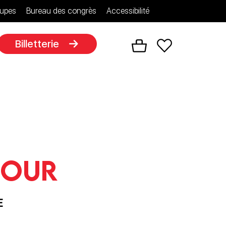
upes
Bureau des congrès
Accessibilité
Billetterie
jour
E