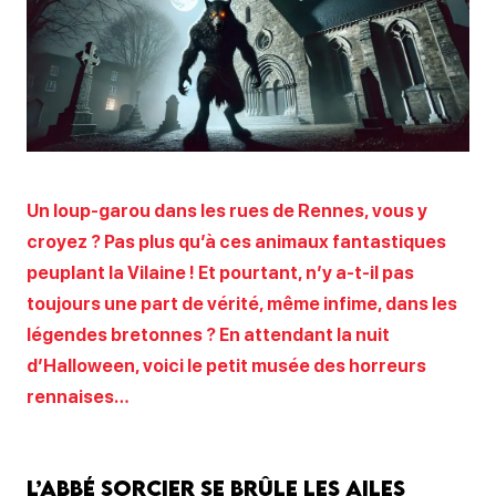
Un loup-garou dans les rues de Rennes, vous y
croyez ? Pas plus qu’à ces animaux fantastiques
peuplant la Vilaine ! Et pourtant, n’y a-t-il pas
toujours une part de vérité, même infime, dans les
légendes bretonnes ? En attendant la nuit
d’Halloween, voici le petit musée des horreurs
rennaises…
L’abbé sorcier se brûle les ailes