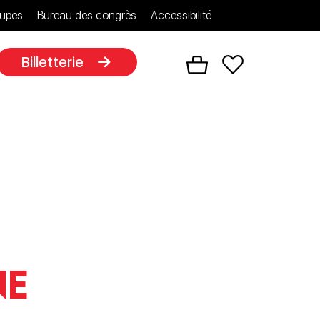
upes
Bureau des congrès
Accessibilité
Billetterie
ne