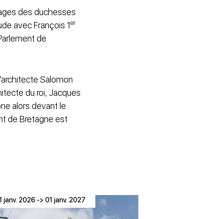
riages des duchesses
er
aude avec François 1
n Parlement de
l’architecte Salomon
hitecte du roi, Jacques
ône alors devant le
ment de Bretagne est
1 janv. 2026 -> 01 janv. 2027