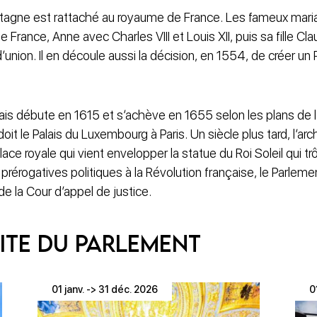
etagne est rattaché au royaume de France. Les fameux ma
e France, Anne avec Charles VIII et Louis XII, puis sa fille Cl
 d’union. Il en découle aussi la décision, en 1554, de créer u
lais débute en 1615 et s’achève en 1655 selon les plans de 
it le Palais du Luxembourg à Paris. Un siècle plus tard, l’arc
ace royale qui vient envelopper la statue du Roi Soleil qui tr
es prérogatives politiques à la Révolution française, le Parle
e la Cour d’appel de justice.
ite du Parlement
01 janv. -> 31 déc. 2026
0