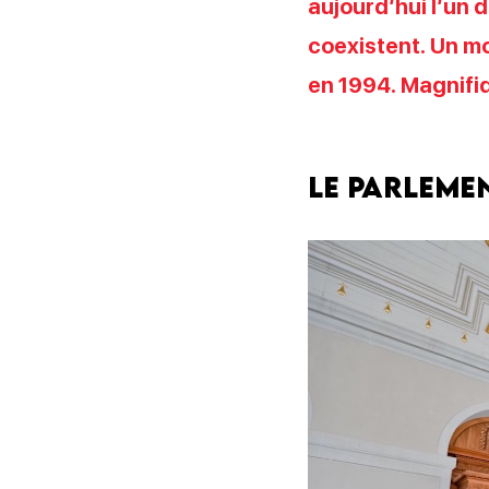
aujourd’hui l’un d
coexistent. Un mo
en 1994. Magnifiq
Le Parleme