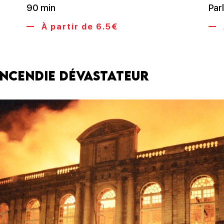
90 min
Par
À partir de 6.5€
 incendie dévastateur