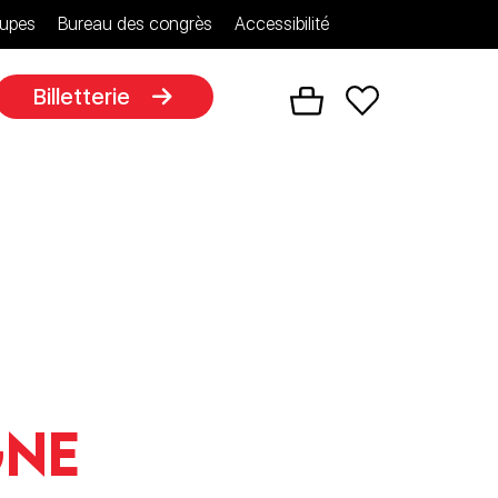
upes
Bureau des congrès
Accessibilité
Billetterie
gne