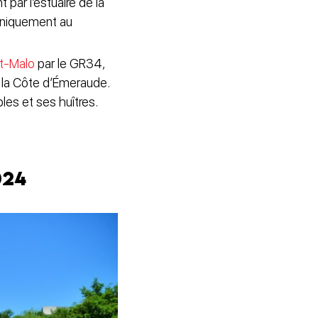
 par l’estuaire de la
uniquement au
nt-Malo
par le GR34,
de la Côte d’Émeraude.
es et ses huîtres.
024