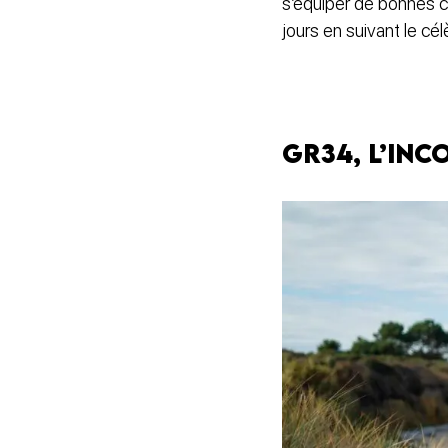
s’équiper de bonnes c
jours en suivant le cél
GR34, l’in