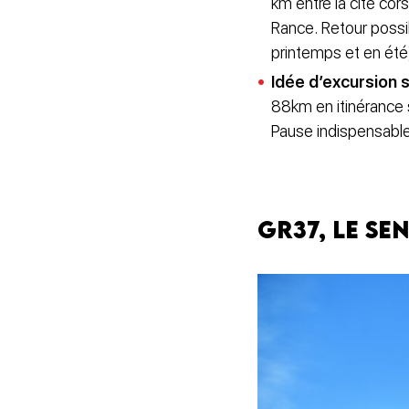
km entre la cité cors
Rance. Retour possi
printemps et en été
Idée d’excursion s
88km en itinérance s
Pause indispensable
GR37, le se