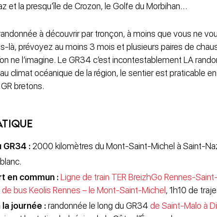
 Raz et la presqu’île de Crozon, le Golfe du Morbihan…
randonnée à découvrir par tronçon, à moins que vous ne voul
as-là, prévoyez au moins 3 mois et plusieurs paires de chaus
’on ne l’imagine. Le GR34 c’est incontestablement LA rand
au climat océanique de la région, le sentier est praticable e
 GR bretons.
atique
u GR34 :
2000 kilomètres du Mont-Saint-Michel à Saint-Naz
blanc.
rt en commun :
Ligne de train TER BreizhGo Rennes-Saint
 de bus Keolis Rennes – le Mont-Saint-Michel
, 1h10 de traje
 la journée :
randonnée le long du GR34
de Saint-Malo à D