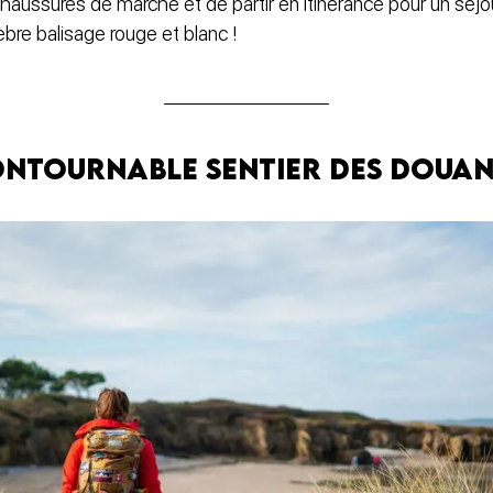
haussures de marche et de partir en itinérance pour un séjou
èbre balisage rouge et blanc !
contournable sentier des douan