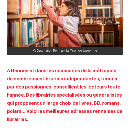
© Destination Rennes - Le Tiroir de Joséphine
A Rennes et dans les communes de la métropole,
de nombreuses librairies indépendantes, tenues
par des passionnés, conseillent les lecteurs toute
l’année. Des librairies spécialisées ou généralistes
qui proposent un large choix de livres, BD, romans,
polars… Voici les meilleures adresses rennaises de
librairies.