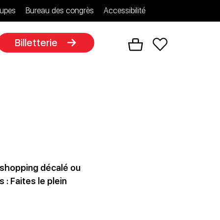
upes
Bureau des congrès
Accessibilité
Billetterie
 shopping décalé ou
: Faites le plein