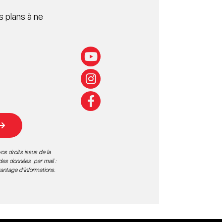
 plans à ne
os droits issus de la
 des données par mail :
vantage d’informations
.