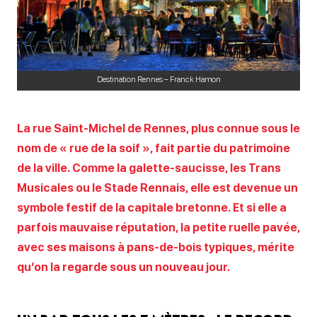
Destination Rennes – Franck Hamon
La rue Saint-Michel de Rennes, plus connue sous le
nom de « rue de la soif », fait partie du patrimoine
de la ville. Comme la galette-saucisse, les Trans
Musicales ou le Stade Rennais, elle est devenue un
symbole festif de la capitale bretonne. Et si elle a
parfois mauvaise réputation, la petite ruelle pavée,
avec ses maisons à pans-de-bois typiques, mérite
qu’on la regarde sous un nouveau jour.