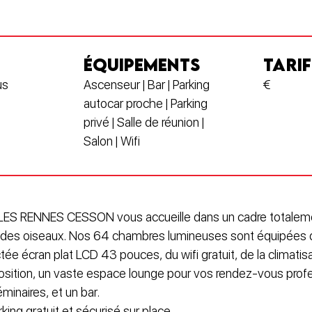
ÉQUIPEMENTS
TARIF
us
Ascenseur | Bar | Parking
€
autocar proche | Parking
privé | Salle de réunion |
Salon | Wifi
TYLES RENNES CESSON vous accueille dans un cadre totaleme
 des oiseaux. Nos 64 chambres lumineuses sont équipées de 
e écran plat LCD 43 pouces, du wifi gratuit, de la climatis
osition, un vaste espace lounge pour vos rendez-vous prof
minaires, et un bar.
ing gratuit et sécurisé sur place.