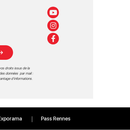
os droits issus de la
 des données par mail :
vantage d’informations
.
Exporama
Pass Rennes