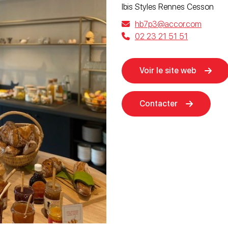
Ibis Styles Rennes Cesson
hb7p3@accor.com
02 23 21 51 51
Voir le site web
Contacter