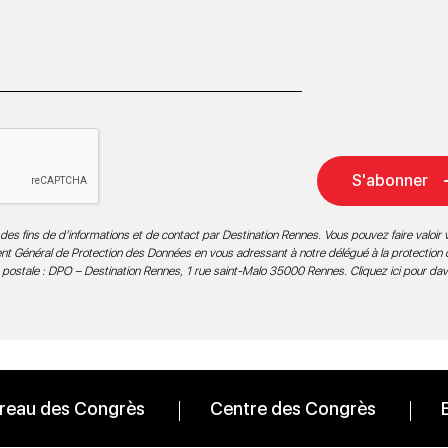
S'abonner
des fins de d’informations et de contact par Destination Rennes. Vous pouvez faire valoir v
ment Général de Protection des Données en vous adressant à notre délégué à la protection
 postale : DPO – Destination Rennes, 1 rue saint-Malo 35000 Rennes.
Cliquez ici pour da
reau des Congrès
Centre des Congrès