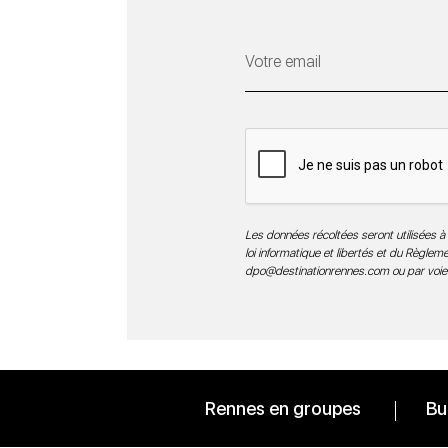
Les données récoltées seront utilisées à 
loi informatique et libertés et du Règle
dpo@destinationrennes.com
ou par voie
Rennes en groupes
Bu