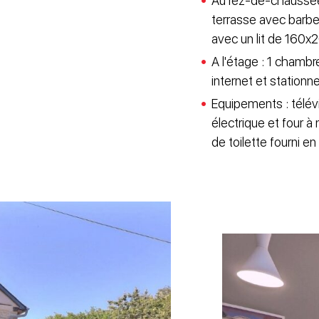
Au rez-de-chaussée 
terrasse avec barbec
avec un lit de 160x
A l'étage : 1 chambr
internet et stationne
Equipements : télévi
électrique et four à
de toilette fourni e