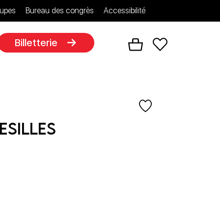
upes
Bureau des congrès
Accessibilité
Billetterie
esilles