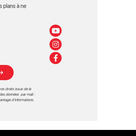
 plans à ne
os droits issus de la
 des données par mail :
vantage d’informations
.