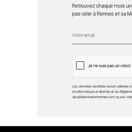
Retrouvez chaque mois une
pas rater à Rennes et sa M
Les données récoltées seront utilisées à 
loi informatique et libertés et du Règle
dpo@destinationrennes.com
ou par voie