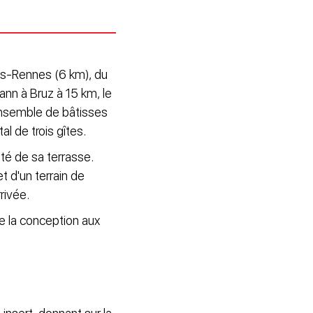
es-Rennes (6 km), du
nn à Bruz à 15 km, le
 ensemble de bâtisses
l de trois gîtes.
ité de sa terrasse.
 d'un terrain de
rrivée.
ue la conception aux