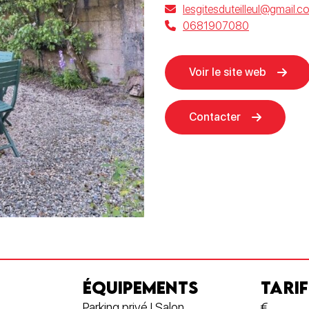
lesgitesduteilleul@gmail.c
0681907080
Voir le site web
Contacter
ÉQUIPEMENTS
TARIF
Parking privé | Salon
€