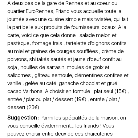
A deux pas de la gare de Rennes et au coeur du
quartier EuroRennes, Friand vous accueille toute la
journée avec une cuisine simple mais twistée, qui fait
la part belle aux produits de fournisseurs locaux. A la
carte, voici ce que cela donne : salade melon et
pastèque, fromage frais ; tartelette d’oignons confits
au miel et graines de courges soufflées ; crème de
poivrons, shiitakés sautés et jaune d’oeuf confit au
soja ; nouilles de sarrasin, moules de groix et
salicornes ; gâteau semoule, clémentines confites et
vanille ; gelée au café, ganache chocolat et grué
cacao Valrhona. A choisir en formule : plat seul (15€) ;
entrée / plat ou plat / dessert (19€) ; entrée / plat /
dessert (23€).
Suggestion :
Parmi les spécialités de la maison, on
vous conseille évidemment... les friands ! Vous
pouvez choisir entre deux de ces charcuteries