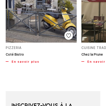
PIZZERIA
CUISINE TRA
Coté Bistro
Chez la Prune
En savoir plus
En savoir
Inscrivez-vous à la