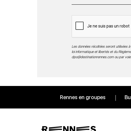
Les données récoltées seront utilisées à 
loi informatique et libertés et du Règle
dpo@destinationrennes.com
ou par voie
Rennes en groupes
Bu