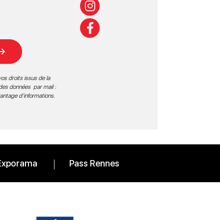
os droits issus de la
 des données par mail :
vantage d’informations
.
Exporama
Pass Rennes