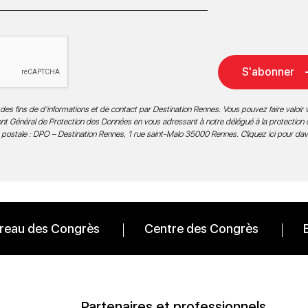
S'abonner
des fins de d’informations et de contact par Destination Rennes. Vous pouvez faire valoir v
ment Général de Protection des Données en vous adressant à notre délégué à la protection
 postale : DPO – Destination Rennes, 1 rue saint-Malo 35000 Rennes.
Cliquez ici pour da
reau des Congrès
Centre des Congrès
Partenaires et professionnels