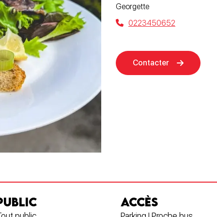
Georgette
0223450652
Contacter
PUBLIC
ACCÈS
out public
Parking | Proche bus