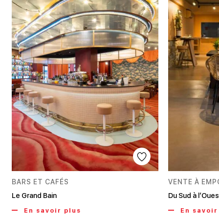
BARS ET CAFÉS
VENTE À EM
Le Grand Bain
Du Sud à l’Oues
En savoir plus
En savoir