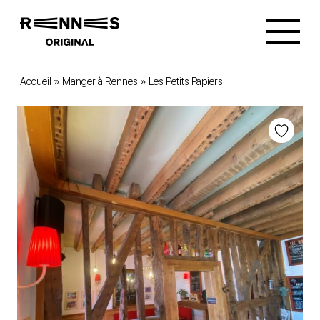
Accueil
»
Manger à Rennes
»
Les Petits Papiers