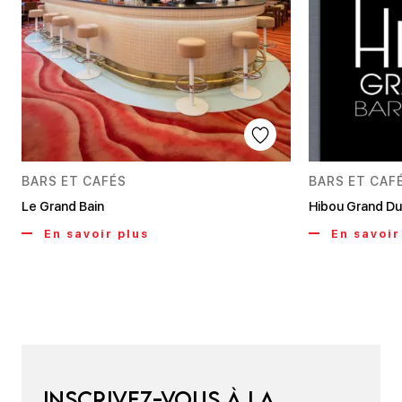
BARS ET CAFÉS
BARS ET CAF
Le Grand Bain
Hibou Grand D
En savoir plus
En savoir
Inscrivez-vous à la