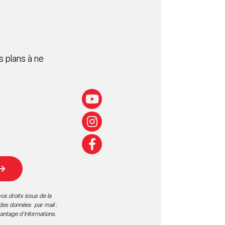
 plans à ne
os droits issus de la
 des données par mail :
vantage d’informations
.