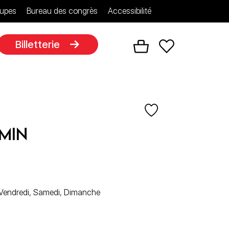
upes
Bureau des congrès
Accessibilité
Billetterie
min
, Vendredi, Samedi, Dimanche