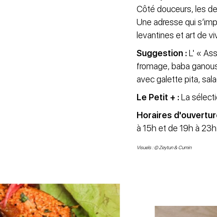
Côté douceurs, les de
Une adresse qui s’imp
levantines et art de v
Suggestion :
L' « Ass
fromage, baba ganoush
avec galette pita, sal
Le Petit + :
La sélectio
Horaires d'ouvertur
à 15h et de 19h à 23h
Visuels : © ​Zeytun & Cumin