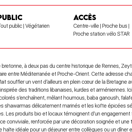
PUBLIC
ACCÈS
out public | Végétarien
Centre-ville | Proche bus |
Proche station vélo STAR
e bretonne, à deux pas du centre historique de Rennes, Zeyt
naire entre Méditerranée et Proche-Orient. Cette adresse ch
fait souffler un vent d’ailleurs en plein cœur de la Bretagne 
inspirée des traditions libanaises, kurdes et arméniennes. Ici
colorés s’enchaînent, mêlant houmous, baba ganoush, falafe
les shawarmas délicatement marinés et les kofte épicées s
. Les produits bio et locaux témoignent d’un engagement f
ce conviviale, renforcée par une décoration soignée et une 
ne halte idéale pour un déjeuner entre collègues ou un dîner