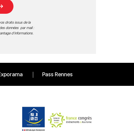
os droits issus de la
 des données par mail :
vantage d’informations
.
Exporama
Pass Rennes