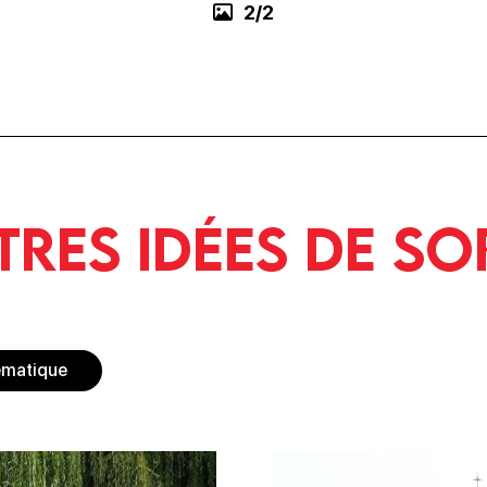
1/2
tres idées de so
ématique