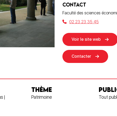
CONTACT
Faculté des sciences économ
02 23 23 35 45
Voir le site web
Contacter
THÈME
PUBLI
s |
Patrimoine
Tout publ