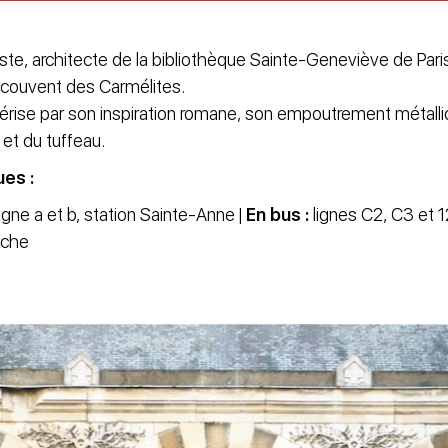
te, architecte de la bibliothèque Sainte-Geneviève de Paris,
 couvent des Carmélites.
érise par son inspiration romane, son empoutrement métalli
 et du tuffeau.
ues :
igne a et b, station Sainte-Anne |
En bus :
lignes C2, C3 et 12
oche