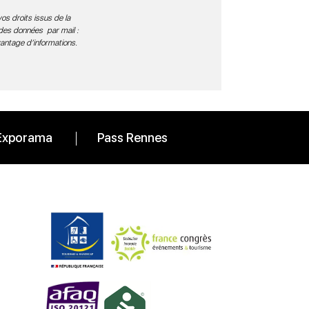
os droits issus de la
 des données par mail :
vantage d’informations
.
Exporama
Pass Rennes