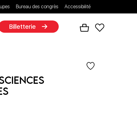
upes
Bureau des congrès
Accessibilité
Billetterie
 sciences
es