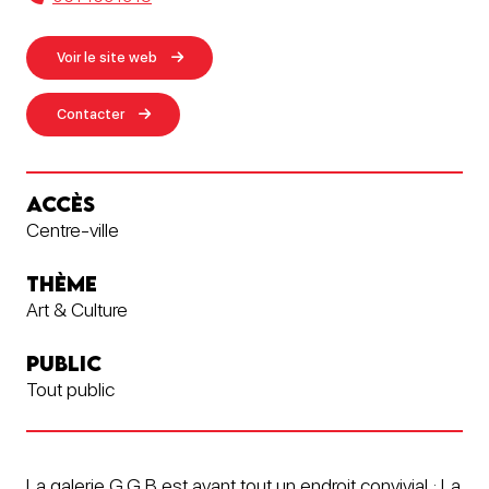
Voir le site web
Contacter
ACCÈS
Centre-ville
THÈME
Art & Culture
PUBLIC
Tout public
La galerie G.G.B est avant tout un endroit convivial : La