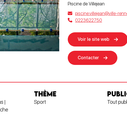
Piscine de Villejean
piscine.villejean@ville-renn
0223622750
Voir le site web
Contacter
THÈME
PUBLI
s |
Sport
Tout publ
oche