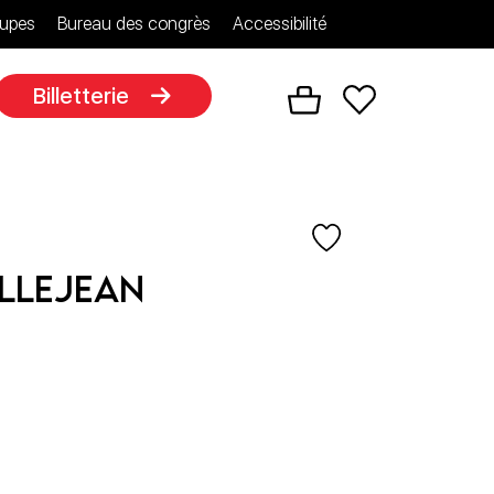
upes
Bureau des congrès
Accessibilité
Billetterie
illejean