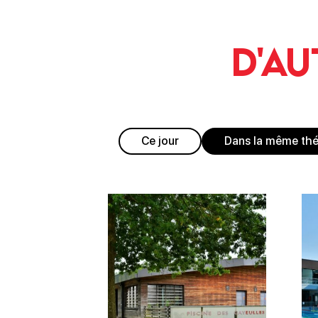
D'au
Ce jour
Dans la même th