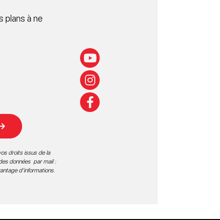
 plans à ne
os droits issus de la
 des données par mail :
vantage d’informations
.