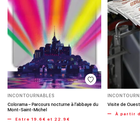
INCONTOURNABLES
INCONTOURN
Colorama – Parcours nocturne à l’abbaye du
Visite de Oues
Mont-Saint-Michel
À partir 
Entre 19.6€ et 22.9€