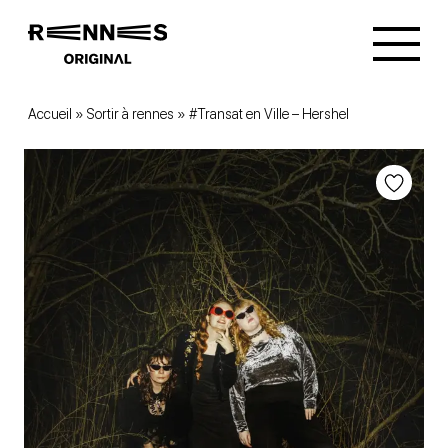
Accueil
»
Sortir à rennes
»
#Transat en Ville – Hershel