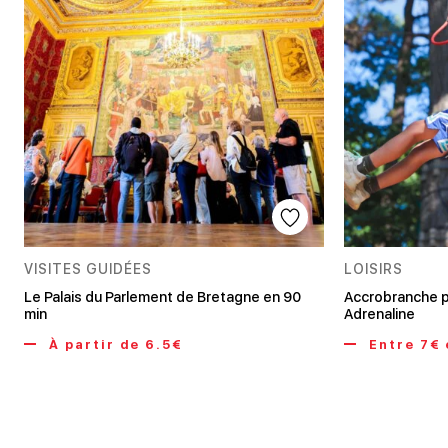
VISITES GUIDÉES
LOISIRS
Le Palais du Parlement de Bretagne en 90
Accrobranche p
min
Adrenaline
À partir de 6.5€
Entre 7€ 