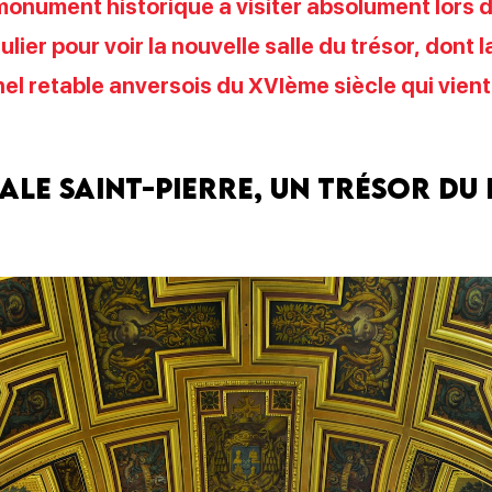
onument historique à visiter absolument lors d
lier pour voir la nouvelle salle du trésor, dont 
el retable anversois du XVIème siècle qui vient
le Saint-Pierre, un trésor du