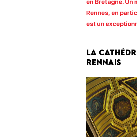
en Bretagne. Un m
Rennes, en particu
est un exceptionn
La cathédra
rennais