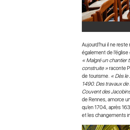
Aujourd’hui il ne rest
également de l’église g
« Malgré un chantier t
construite »
raconte Ph
de tourisme.
« Dès le 
1490. Des travaux de 
Couvent des Jacobins
de Rennes, amorce un 
qu’en 1704, après 163
et les changements in