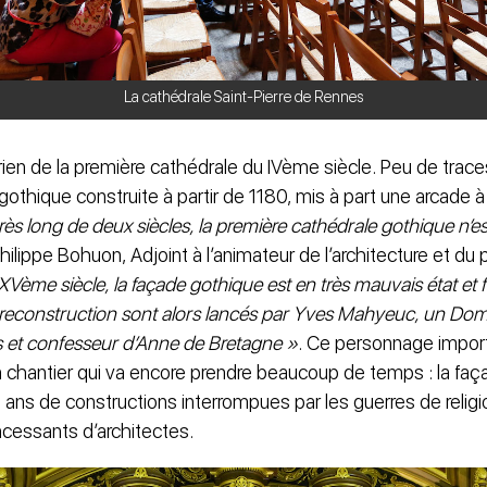
La cathédrale Saint-Pierre de Rennes
e rien de la première cathédrale du IVème siècle. Peu de trac
othique construite à partir de 1180, mis à part une arcade à l
rès long de deux siècles, la première cathédrale gothique n’e
ilippe Bohuon, Adjoint à l’animateur de l’architecture et du p
XVème siècle, la façade gothique est en très mauvais état et fi
reconstruction sont alors lancés par Yves Mahyeuc, un Domi
 et confesseur d’Anne de Bretagne »
. Ce personnage impor
chantier qui va encore prendre beaucoup de temps : la faç
 ans de constructions interrompues par les guerres de religi
cessants d’architectes.