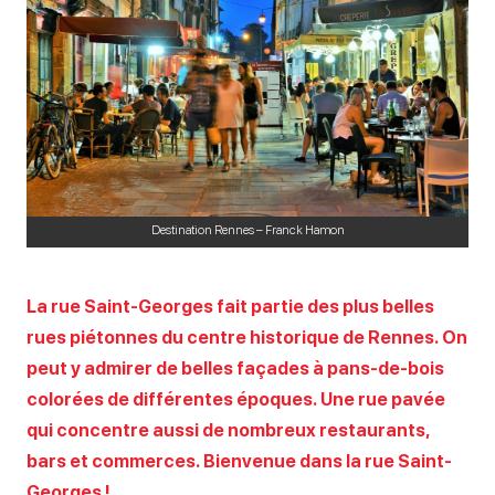
Destination Rennes – Franck Hamon
La rue Saint-Georges fait partie des plus belles
rues piétonnes du centre historique de Rennes. On
peut y admirer de belles façades à pans-de-bois
colorées de différentes époques. Une rue pavée
qui concentre aussi de nombreux restaurants,
bars et commerces. Bienvenue dans la rue Saint-
Georges !