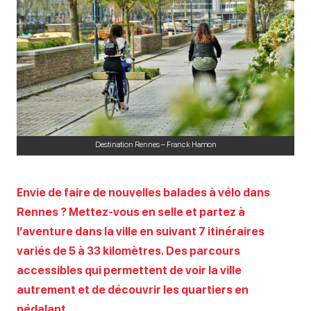
Destination Rennes – Franck Hamon
Envie de faire de nouvelles balades à vélo dans
Rennes ? Mettez-vous en selle et partez à
l’aventure dans la ville en suivant 7 itinéraires
variés de 5 à 33 kilomètres. Des parcours
accessibles qui permettent de voir la ville
autrement et de découvrir les quartiers en
pédalant.