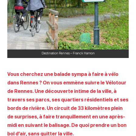
Destination Rennes – Franck Hamon
Vous cherchez une balade sympa à faire à vélo
dans Rennes ? On vous emmène suivre le Vélotour
de Rennes. Une découverte intime de la ville, à
travers ses parcs, ses quartiers résidentiels et ses
bords de rivière. Un circuit de 33 kilomètres plein
de surprises, à faire tranquillement en une après-
midi en suivant le balisage. De quoi prendre un bon
bol d’air, sans quitter la ville.