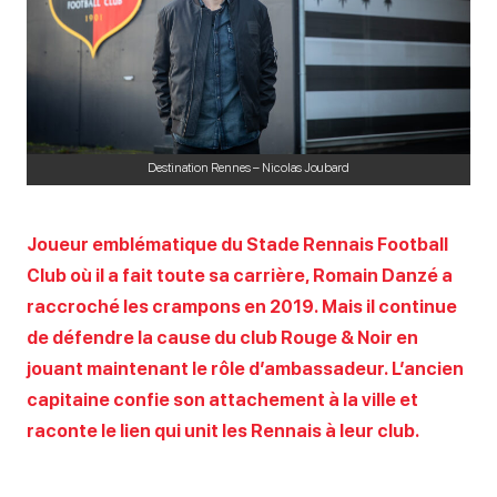
Destination Rennes – Nicolas Joubard
Joueur emblématique du Stade Rennais Football
Club où il a fait toute sa carrière, Romain Danzé a
raccroché les crampons en 2019. Mais il continue
de défendre la cause du club Rouge & Noir en
jouant maintenant le rôle d’ambassadeur. L’ancien
capitaine confie son attachement à la ville et
raconte le lien qui unit les Rennais à leur club.