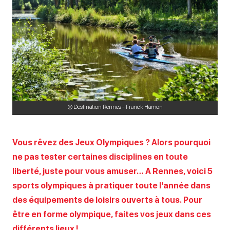
© Destination Rennes - Franck Hamon
Vous rêvez des Jeux Olympiques ? Alors pourquoi
ne pas tester certaines disciplines en toute
liberté, juste pour vous amuser… A Rennes, voici 5
sports olympiques à pratiquer toute l’année dans
des équipements de loisirs ouverts à tous. Pour
être en forme olympique, faites vos jeux dans ces
différents lieux !