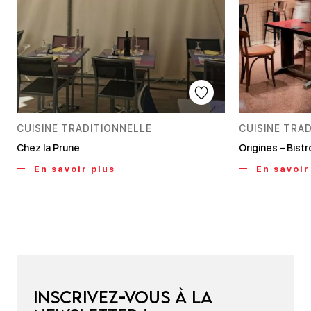
CUISINE TRADITIONNELLE
CUISINE TRA
Chez la Prune
Origines – Bist
En savoir plus
En savoir
Inscrivez-vous à la