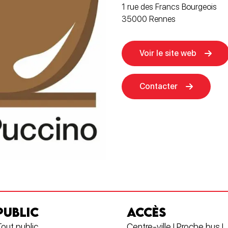
1 rue des Francs Bourgeois
35000 Rennes
Voir le site web
Contacter
PUBLIC
ACCÈS
out public
Centre-ville | Proche bus |