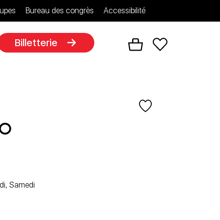
upes
Bureau des congrès
Accessibilité
Billetterie
no
edi, Samedi