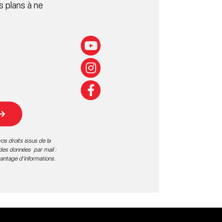
 plans à ne
os droits issus de la
 des données par mail :
vantage d’informations
.