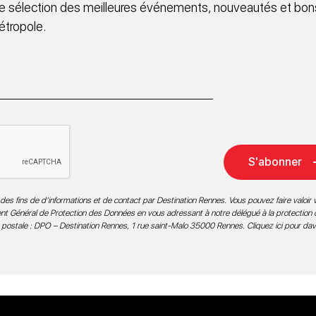
 sélection des meilleures événements, nouveautés et bons
étropole.
S'abonner
des fins de d’informations et de contact par Destination Rennes. Vous pouvez faire valoir v
ment Général de Protection des Données en vous adressant à notre délégué à la protection
 postale : DPO – Destination Rennes, 1 rue saint-Malo 35000 Rennes.
Cliquez ici pour da