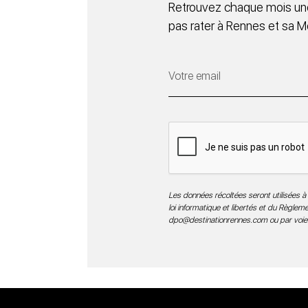
Retrouvez chaque mois une
pas rater à Rennes et sa M
Les données récoltées seront utilisées à 
loi informatique et libertés et du Règle
dpo@destinationrennes.com
ou par voie