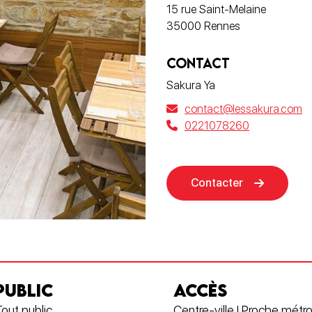
15 rue Saint-Melaine
35000 Rennes
CONTACT
Sakura Ya
contact@lessakura.com
0221078260
Contacter
PUBLIC
ACCÈS
out public
Centre-ville | Proche métro