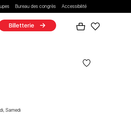
upes
Bureau des congrès
Accessibilité
Billetterie
edi, Samedi