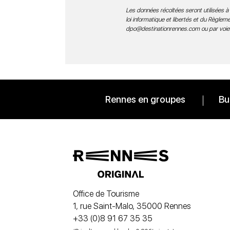
Les données récoltées seront utilisées à 
loi informatique et libertés et du Règle
dpo@destinationrennes.com
ou par voie
Rennes en groupes
Bu
Office de Tourisme
1, rue Saint-Malo, 35000 Rennes
+33 (0)8 91 67 35 35