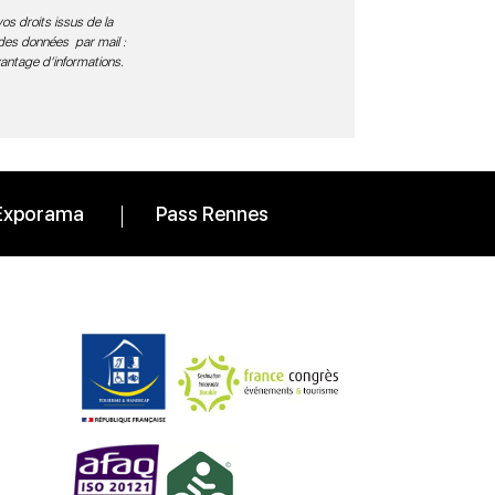
os droits issus de la
 des données par mail :
vantage d’informations
.
Exporama
Pass Rennes