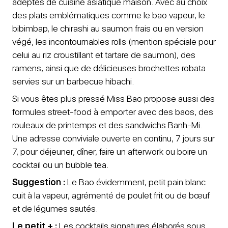
adeptes de cuisine asiatique maison. Avec au choix
des plats emblématiques comme le bao vapeur, le
bibimbap, le chirashi au saumon frais ou en version
végé, les incontournables rolls (mention spéciale pour
celui au riz croustillant et tartare de saumon), des
ramens, ainsi que de délicieuses brochettes robata
servies sur un barbecue hibachi.
Si vous êtes plus pressé Miss Bao propose aussi des
formules street-food à emporter avec des baos, des
rouleaux de printemps et des sandwichs Banh-Mi.
Une adresse conviviale ouverte en continu, 7 jours sur
7, pour déjeuner, dîner, faire un afterwork ou boire un
cocktail ou un bubble tea.
Suggestion :
Le Bao évidemment, petit pain blanc
cuit à la vapeur, agrémenté de poulet frit ou de bœuf
et de légumes sautés.
Le petit + :
Les cocktails signatures élaborés sous