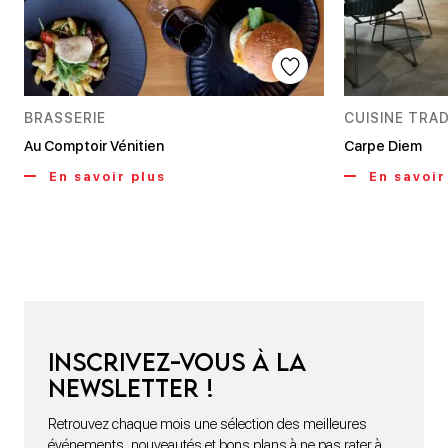
BRASSERIE
CUISINE TRA
Au Comptoir Vénitien
Carpe Diem
En savoir plus
En savoir
Inscrivez-vous à la
newsletter !
Retrouvez chaque mois une sélection des meilleures
événements, nouveautés et bons plans à ne pas rater à