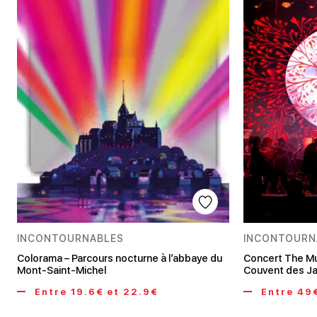
INCONTOURNABLES
INCONTOURN
Colorama – Parcours nocturne à l’abbaye du
Concert The Mu
Mont-Saint-Michel
Couvent des J
Entre 19.6€ et 22.9€
Entre 49€