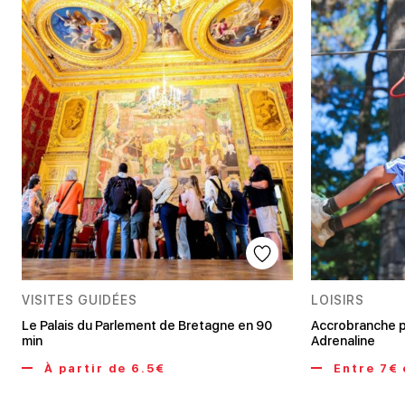
VISITES GUIDÉES
LOISIRS
Le Palais du Parlement de Bretagne en 90
Accrobranche p
min
Adrenaline
À partir de 6.5€
Entre 7€ 