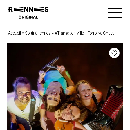
Accueil
»
Sortir à rennes
»
#Transat en Ville – Forro Na Chuva