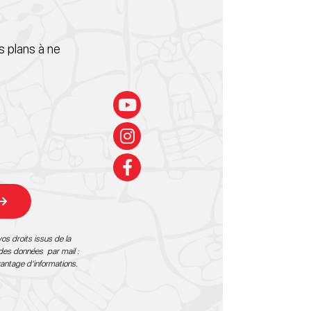
 plans à ne
os droits issus de la
 des données par mail :
vantage d’informations
.