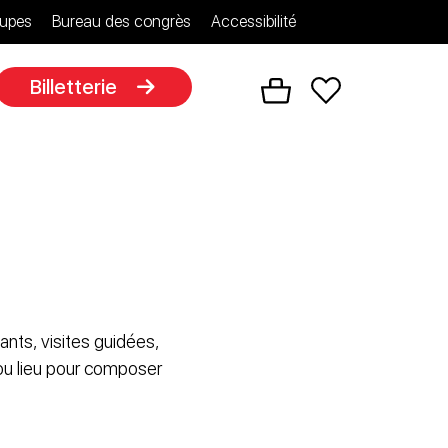
upes
Bureau des congrès
Accessibilité
Billetterie
ants, visites guidées,
 ou lieu pour composer