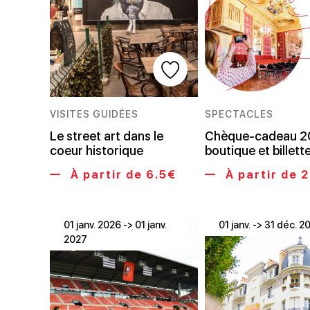
VISITES GUIDÉES
SPECTACLES
Le street art dans le
Chèque-cadeau 2
coeur historique
boutique et billett
À partir de 6.5€
À partir de 
01 janv. 2026 -> 01 janv.
01 janv. -> 31 déc. 2
2027