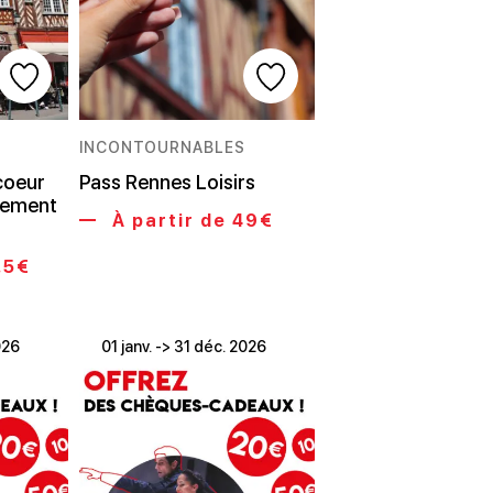
INCONTOURNABLES
 coeur
Pass Rennes Loisirs
rlement
À partir de 49€
.5€
026
01 janv. -> 31 déc. 2026