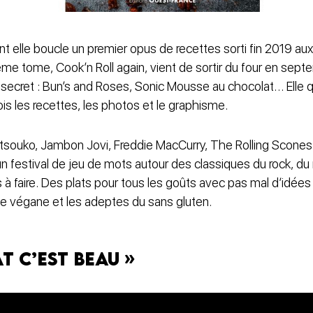
t elle boucle un premier opus de recettes sorti fin 2019 au
ième tome, Cook’n Roll again, vient de sortir du four en se
e secret : Bun’s and Roses, Sonic Mousse au chocolat… Elle q
fois les recettes, les photos et le graphisme.
Mitsouko, Jambon Jovi, Freddie MacCurry, The Rolling Scone
n festival de jeu de mots autour des classiques du rock, du 
es à faire. Des plats pour tous les goûts avec pas mal d’idée
ine végane et les adeptes du sans gluten.
at c’est beau »