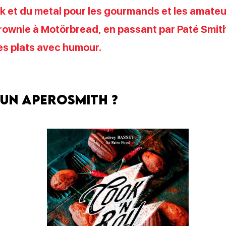
k et du metal pour les gourmands et les amateu
rownie à Motörbread, en passant par Paté Smith
es plats avec humour.
 un Aperosmith ?