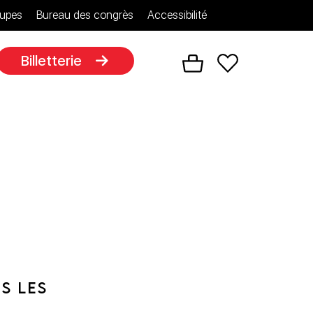
upes
Bureau des congrès
Accessibilité
Billetterie
S LES