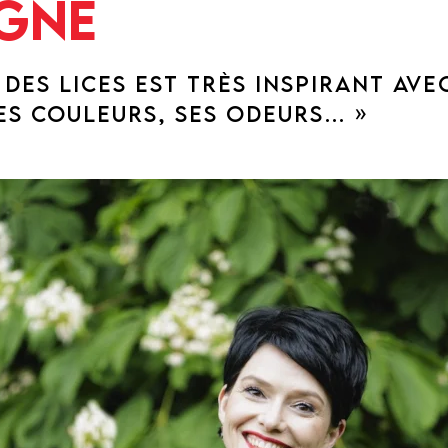
gne
 DES LICES EST TRÈS INSPIRANT AVE
ES COULEURS, SES ODEURS… »