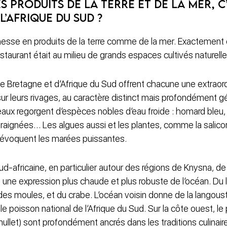
s produits de la terre et de la mer, c
’Afrique du Sud ?
 richesse en produits de la terre comme de la mer. Exacteme
staurant était au milieu de grands espaces cultivés naturell
e Bretagne et d’Afrique du Sud offrent chacune une extraord
sur leurs rivages, au caractère distinct mais profondément 
eaux regorgent d’espèces nobles d’eau froide : homard bleu, 
raignées… Les algues aussi et les plantes, comme la salicor
 évoquent les marées puissantes.
ud-africaine, en particulier autour des régions de Knysna, de
e une expression plus chaude et plus robuste de l’océan. Du
des moules, et du crabe. L’océan voisin donne de la langous
 le poisson national de l’Afrique du Sud. Sur la côte ouest, l
(mullet) sont profondément ancrés dans les traditions culinair