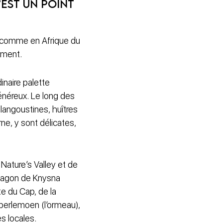
’est un point
nt comme en Afrique du
ement.
inaire palette
généreux. Le long des
langoustines, huîtres
ne, y sont délicates,
 Nature’s Valley et de
 lagon de Knysna
te du Cap, de la
e perlemoen (l’ormeau),
es locales.