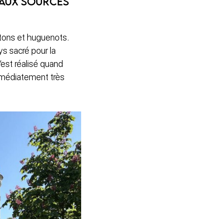
 aux sources
retons et huguenots.
ys sacré pour la
’est réalisé quand
mmédiatement très