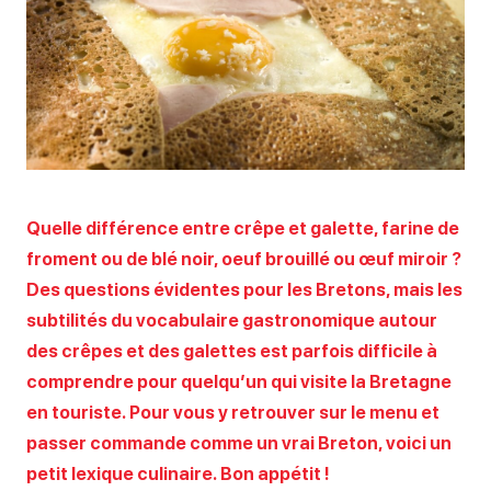
Quelle différence entre crêpe et galette, farine de
froment ou de blé noir, oeuf brouillé ou œuf miroir ?
Des questions évidentes pour les Bretons, mais les
subtilités du vocabulaire gastronomique autour
des crêpes et des galettes est parfois difficile à
comprendre pour quelqu’un qui visite la Bretagne
en touriste. Pour vous y retrouver sur le menu et
passer commande comme un vrai Breton, voici un
petit lexique culinaire. Bon appétit !