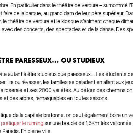
bre. En particulier dans le théâtre de verdure – surnommé l’E
 faire de la barque, au grand dam de leur père supérieur. Da
 le théâtre de verdure et le kiosque s’animent chaque dim
e avec des concerts, des spectacles et de la danse. Des spe
 être paresseux… ou studieux
nvite autant à être studieux que paresseux… Les étudiants d
r, lire ou rêvasser, les familles se baladent en allant aux jeu
a roseraie et ses 2000 variétés. Au détour des chemins on
 et des arbres, remarquables en toutes saisons.
que de la capitale bretonne, on peut également boire un ver
u
pratiquer le running
sur une boucle de 1,5Km très vallonnée qu
e Paradis. En pleine ville.