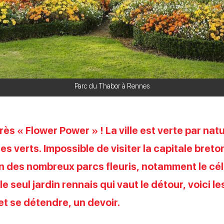
Parc du Thabor à Rennes
rès « Flower Power » ! La ville est verte par na
s verts. Impossible de visiter la capitale bret
un des nombreux parcs fleuris, notamment le cé
le seul jardin rennais qui vaut le détour, voici l
 et se détendre, un devoir.