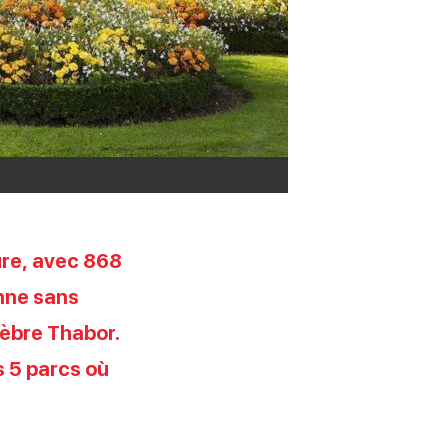
ture, avec 868
onne sans
lèbre Thabor.
es 5 parcs où