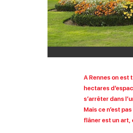
A Rennes on est t
hectares d’espace
s’arrêter dans l’
Mais ce n’est pas 
flâner est un art,