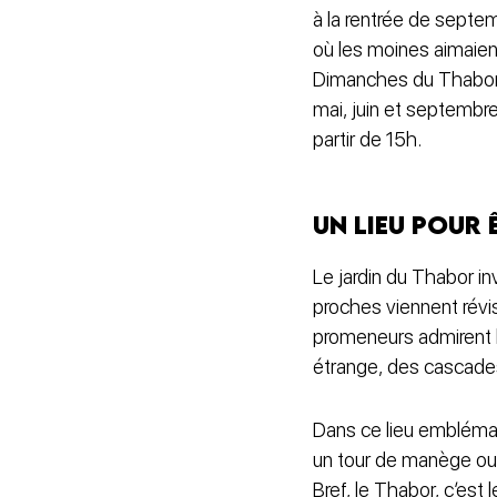
à la rentrée de septem
où les moines aimaient
Dimanches du Thabor,
mai, juin et septembr
partir de 15h.
Un lieu pour
Le jardin du Thabor i
proches viennent révise
promeneurs admirent l
étrange, des cascades
Dans ce lieu emblémati
un tour de manège o
Bref, le Thabor, c’est l