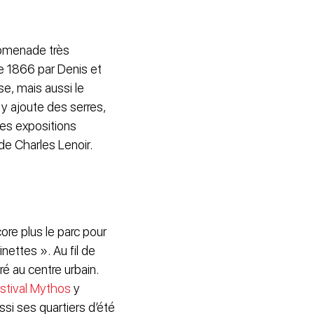
promenade très
e 1866 par Denis et
se, mais aussi le
 y ajoute des serres,
des expositions
 de Charles Lenoir.
ore plus le parc pour
nettes ». Au fil de
ré au centre urbain.
stival Mythos
y
si ses quartiers d’été