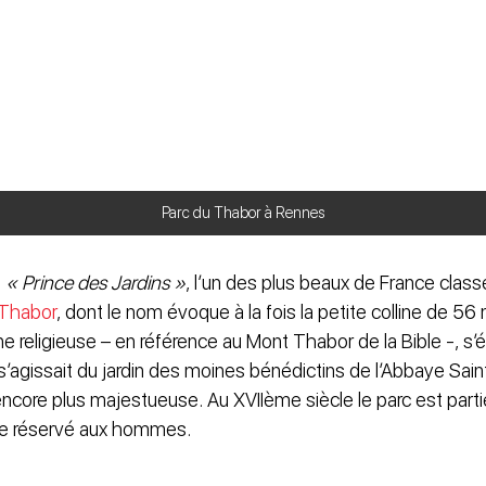
Parc du Thabor à Rennes
e
« Prince des Jardins »
, l’un des plus beaux de France clas
 Thabor
, dont le nom évoque à la fois la petite colline de 56 m
ne religieuse – en référence au Mont Thabor de la Bible -, s’
 il s’agissait du jardin des moines bénédictins de l’Abbaye Sai
encore plus majestueuse. Au XVIIème siècle le parc est parti
te réservé aux hommes.