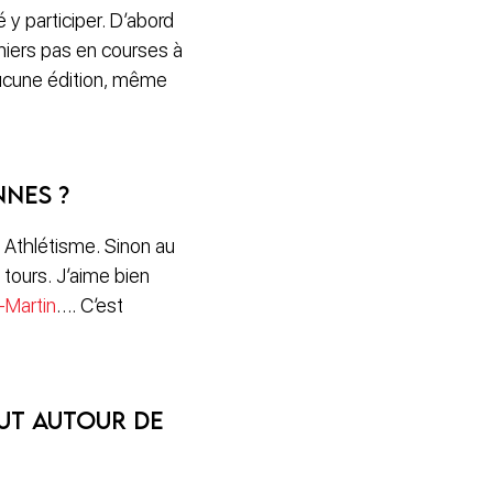
 y participer. D’abord
remiers pas en courses à
 aucune édition, même
nnes ?
 Athlétisme. Sinon au
e tours. J’aime bien
t-Martin
…. C’est
out autour de