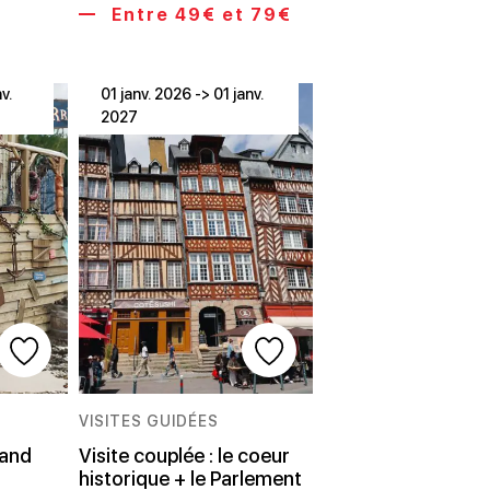
Entre 49€ et 79€
v.
01 janv. 2026 -> 01 janv.
2027
VISITES GUIDÉES
rand
Visite couplée : le coeur
historique + le Parlement