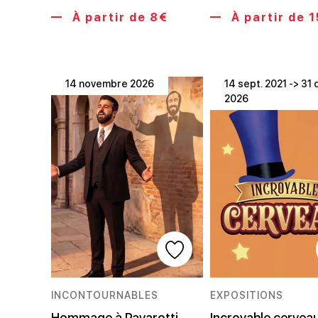
À partir de 8€
À partir de 
14 novembre 2026
14 sept. 2021 -> 31 
2026
INCONTOURNABLES
EXPOSITIONS
Hommage à Pavarotti –
Incroyable cervea