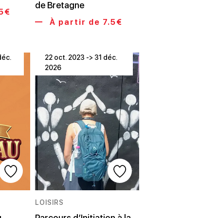
de Bretagne
15€
À partir de 7.5€
déc.
22 oct. 2023 -> 31 déc.
2026
LOISIRS
u
Parcours d’Initiation à la