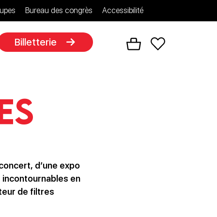
upes
Bureau des congrès
Accessibilité
Billetterie
es
n concert, d’une expo
s incontournables en
ur de filtres