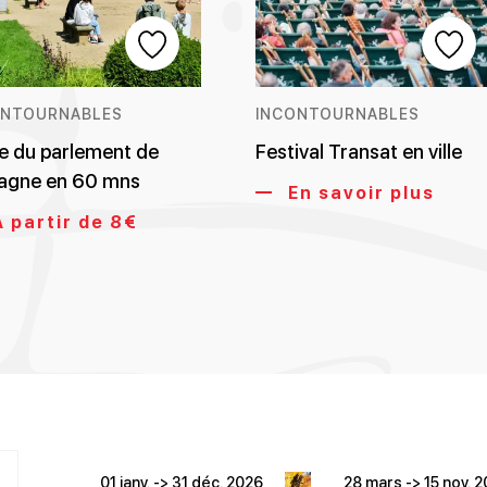
ONTOURNABLES
INCONTOURNABLES
te du parlement de
Festival Transat en ville
agne en 60 mns
En savoir plus
 partir de 8€
01 janv. -> 31 déc. 2026
28 mars -> 15 nov. 