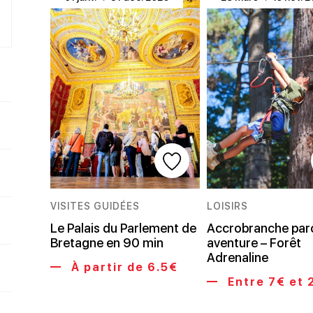
VISITES GUIDÉES
LOISIRS
Le Palais du Parlement de
Accrobranche par
Bretagne en 90 min
aventure – Forêt
Adrenaline
À partir de 6.5€
Entre 7€ et 