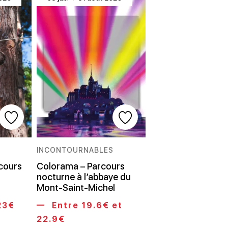
INCONTOURNABLES
cours
Colorama – Parcours
nocturne à l’abbaye du
Mont-Saint-Michel
23€
Entre 19.6€ et
22.9€