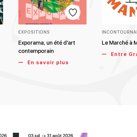
EXPOSITIONS
INCONTOURNA
Exporama, un été d’art
Le Marché à 
contemporain
Entre Gra
En savoir plus
2026
03 juil. -> 31 août 2026