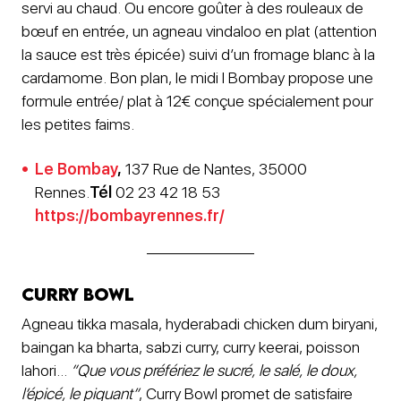
servi au chaud. Ou encore goûter à des rouleaux de
bœuf en entrée, un agneau vindaloo en plat (attention
la sauce est très épicée) suivi d’un fromage blanc à la
cardamome. Bon plan, le midi l Bombay propose une
formule entrée/ plat à 12€ conçue spécialement pour
les petites faims.
Le Bombay
,
137 Rue de Nantes, 35000
Rennes.
Tél
02 23 42 18 53
https://bombayrennes.fr/
Curry Bowl
Agneau tikka masala, hyderabadi chicken dum biryani,
baingan ka bharta, sabzi curry, curry keerai, poisson
lahori…
“Que vous préfériez le sucré, le salé, le doux,
l’épicé, le piquant”
, Curry Bowl promet de satisfaire