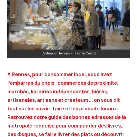
Destination Rennes – Thomas Crabot
A Rennes, pour consommer local, vous avez
l’embarras du choix : commerces de proximité,
marchés, librairies indépendantes, bières
artisanales, artisans et créateurs… on vous dit
tout sur les savoir-faire et les produits locaux.
Retrouvez notre guide des bonnes adresses de la
métropole rennaise pour commander des livres,
des disques, se faire livrer des plats ou découvrir