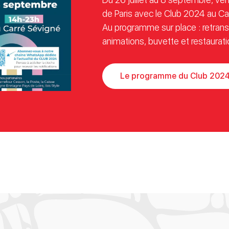
de Paris avec le Club 2024 au C
Au programme sur place : retran
animations, buvette et restaurati
Le programme du Club 202