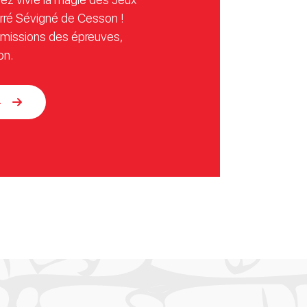
arré Sévigné de Cesson !
smissions des épreuves,
on.
4