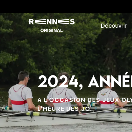
Découvrir
2024, anné
A L’OCCASION DES JEUX OL
L’HEURE DES JO.