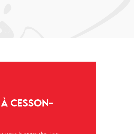
x à Cesson-
nez vivre la magie des Jeux