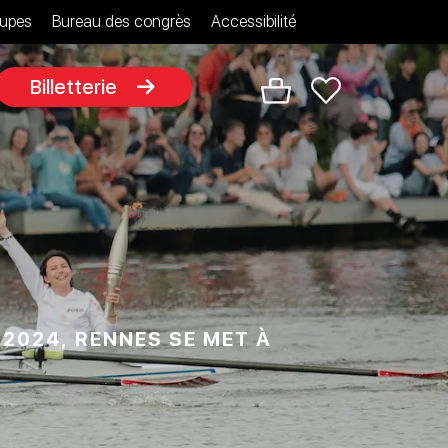
upes
Bureau des congrès
Accessibilité
Billetterie
2024, RENNES SE MET À